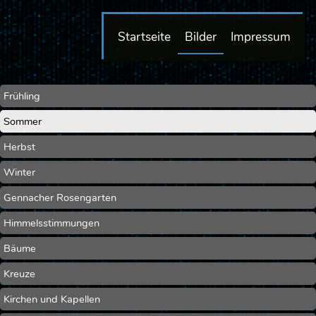
Startseite
Bilder
Impressum
Frühling
Sommer
Herbst
Winter
Gennacher Rosengarten
Himmelsstimmungen
Bäume
Kreuze
Kirchen und Kapellen