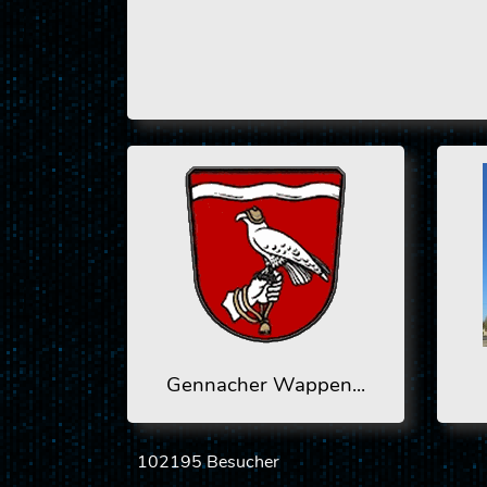
Gennacher Wappen...
102195 Besucher