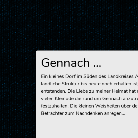
Gennach ...
Ein kleines Dorf im Süden des Landkreises 
ländliche Struktur bis heute noch erhalten i
entstanden. Die Liebe zu meiner Heimat hat 
vielen Kleinode die rund um Gennach anzutref
festzuhalten. Die kleinen Weisheiten über de
Betrachter zum Nachdenken anregen...